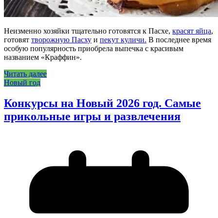
Неизменно хозяйки тщательно готовятся к Пасхе,
красят яйца
,
готовят
творожную Пасху
и
пекут куличи.
В последнее время
особую популярность приобрела выпечка с красивым
названием «Краффин».
Читать далее
Новый год
Конкурсы на Новый 2026 год. Самые
прикольные игры и развлечения