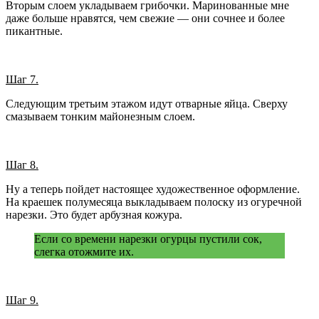
Вторым слоем укладываем грибочки. Маринованные мне
даже больше нравятся, чем свежие — они сочнее и более
пикантные.
Шаг 7.
Следующим третьим этажом идут отварные яйца. Сверху
смазываем тонким майонезным слоем.
Шаг 8.
Ну а теперь пойдет настоящее художественное оформление.
На краешек полумесяца выкладываем полоску из огуречной
нарезки. Это будет арбузная кожура.
Если со времени нарезки огурцы пустили сок,
слегка отожмите их.
Шаг 9.