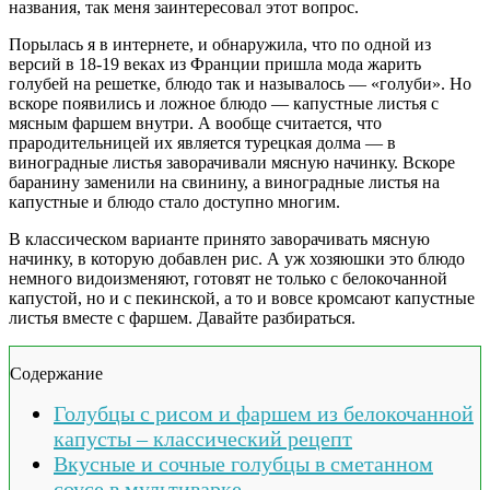
названия, так меня заинтересовал этот вопрос.
Порылась я в интернете, и обнаружила, что по одной из
версий в 18-19 веках из Франции пришла мода жарить
голубей на решетке, блюдо так и называлось — «голуби». Но
вскоре появились и ложное блюдо — капустные листья с
мясным фаршем внутри. А вообще считается, что
прародительницей их является турецкая долма — в
виноградные листья заворачивали мясную начинку. Вскоре
баранину заменили на свинину, а виноградные листья на
капустные и блюдо стало доступно многим.
В классическом варианте принято заворачивать мясную
начинку, в которую добавлен рис. А уж хозяюшки это блюдо
немного видоизменяют, готовят не только с белокочанной
капустой, но и с пекинской, а то и вовсе кромсают капустные
листья вместе с фаршем. Давайте разбираться.
Содержание
Голубцы с рисом и фаршем из белокочанной
капусты – классический рецепт
Вкусные и сочные голубцы в сметанном
соусе в мультиварке