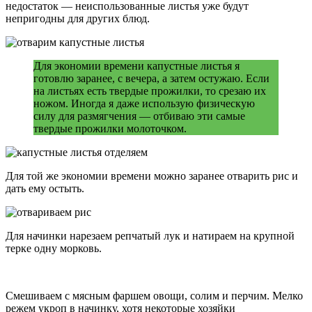
недостаток — неиспользованные листья уже будут
непригодны для других блюд.
Для экономии времени капустные листья я
готовлю заранее, с вечера, а затем остужаю. Если
на листьях есть твердые прожилки, то срезаю их
ножом. Иногда я даже использую физическую
силу для размягчения — отбиваю эти самые
твердые прожилки молоточком.
Для той же экономии времени можно заранее отварить рис и
дать ему остыть.
Для начинки нарезаем репчатый лук и натираем на крупной
терке одну морковь.
Смешиваем с мясным фаршем овощи, солим и перчим. Мелко
режем укроп в начинку, хотя некоторые хозяйки