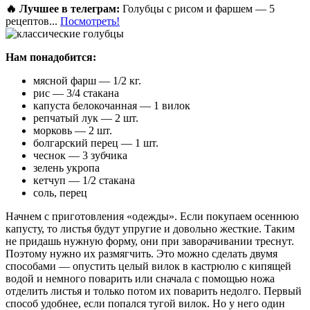
🔥 Лучшее в телеграм:
Голубцы с рисом и фаршем — 5
рецептов...
Посмотреть!
Нам понадобится:
мясной фарш — 1/2 кг.
рис — 3/4 стакана
капуста белокочанная — 1 вилок
репчатый лук — 2 шт.
морковь — 2 шт.
болгарский перец — 1 шт.
чеснок — 3 зубчика
зелень укропа
кетчуп — 1/2 стакана
соль, перец
Начнем с приготовления «одежды». Если покупаем осеннюю
капусту, то листья будут упругие и довольно жесткие. Таким
не придашь нужную форму, они при заворачивании треснут.
Поэтому нужно их размягчить. Это можно сделать двумя
способами — опустить целый вилок в кастрюлю с кипящей
водой и немного поварить или сначала с помощью ножа
отделить листья и только потом их поварить недолго. Первый
способ удобнее, если попался тугой вилок. Но у него один