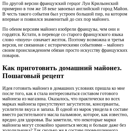
По другой версии французский герцог Луи Крильонский
примерно в том же 18 веке завоевал английский город Майон.
В честь такого события был устроен большой пир, на котором
впервые и появился знаменитый до сих пор майонез.
По обеим версиям майонез изобрели французы, чем они и
гордятся. Кстати, в переводе со старого французского языка
слово «moyeu» означает желток. Поэтому возможна и третья
версия, не связанная с историческими событиями – майонез
своим происхождением обязан просто искусству французских
поваров.
Как приготовить домашний майонез.
Пошаговый рецепт
Идея готовить майонез в домашних условиях пришла ко мне
после того, как я стала интересоваться составом готового
майонеза из магазина. Оказалось, что практически во всех
марках майонеза присутствуют загустители, консерванты,
усилители вкуса и запаха. В одной из марок увидела в составе
вместо растительного масла пальмовое, которое, как известно,
вредно для здоровья. Вы заметили, что некоторые марки
майонеза могут спокойно храниться месяц и больше даже без
холодильника? Так сколько же в составе промышленного