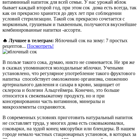
витаминный напиток для всей семьи. У нас урожай яблок
бывает каждый второй год, при этом сок дома есть всегда, так
как он прекрасно хранится до двух лет при соблюдении
условий стерилизации. Такой сок прекрасно сочетается с
морковным, грушевым и тыквенным, получаются вкуснейшие
комбинированные напитки -ассорти.
🔥 Лучшее в телеграм:
Яблочный сок на зиму: 7 простых
рецептов...
Посмотреть!
В пользе такого сока, думаю, никто не сомневается. Не зря же
в сказках упоминаются молодильные яблочки. Учеными
установлено, что регулярное употребление такого фруктового
напитка способствует омоложению организма, снижению
артериального давления и сахара в крови, защищает от
склероза и болезни Альцгеймера. Конечно, это больше
относится к свежевыжатому продукту, но и при
консервировании часть витаминов, минералы и
микроэлементы сохраняются.
В современных условиях приготовить натуральный напиток
не составляет труда, у многих дома есть соковыжималки,
соковарки, на худой конец мясорубки или блендеры. В нашем
городе немало частных стационарных установок, в которых за