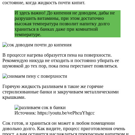
состояние, когда жидкость почти кипит.
И здесь важно! До кипения не доводим, дабы не
разрушить витамины, при этом достаточно
высокая температура позволит напитку долго
храниться в банках даже при комнатной
температуре.
В процессе нагрева образуется пена на поверхности.
Рекомендую никуда не отходить и постоянно убирать ее
шумовкой до тех пор, пока пена перестанет появляться.
Горячую жидкость разливаем в такие же горячие
стерилизованные банки и закручиваем металлическими
крышками.
Источник: https://youtu.be/vePhcuYhgcc
Сок готов, и храниться он может в любом помещении
довольно долго. Как видите, процесс приготовления очень
прост, а вам останется наслаждаться прекрасным напитком и