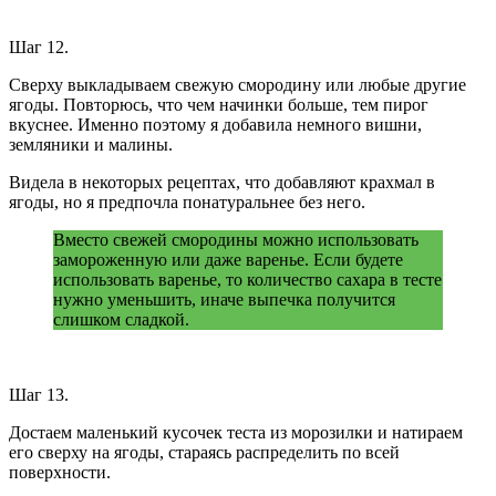
Шаг 12.
Сверху выкладываем свежую смородину или любые другие
ягоды. Повторюсь, что чем начинки больше, тем пирог
вкуснее. Именно поэтому я добавила немного вишни,
земляники и малины.
Видела в некоторых рецептах, что добавляют крахмал в
ягоды, но я предпочла понатуральнее без него.
Вместо свежей смородины можно использовать
замороженную или даже варенье. Если будете
использовать варенье, то количество сахара в тесте
нужно уменьшить, иначе выпечка получится
слишком сладкой.
Шаг 13.
Достаем маленький кусочек теста из морозилки и натираем
его сверху на ягоды, стараясь распределить по всей
поверхности.