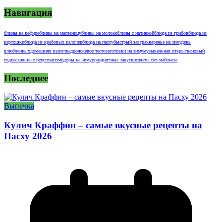
Навигация
блины на кефире
блины на масленицу
блины на молоке
блины с начинкой
блюда из грибов
блюда из
картошки
блюда из крабовых палочек
блюда на пасху
быстрый завтрак
варенье на зиму
день
влюбленных
домашняя выпечка
дрожжевое тесто
заготовки на зиму
музыкальная открытка
новый
год
пасхальные рецепты
помидоры на зиму
праздничные закуски
салаты без майонеза
Последнее
Выпечка
Кулич Краффин – самые вкусные рецепты на
Пасху 2026