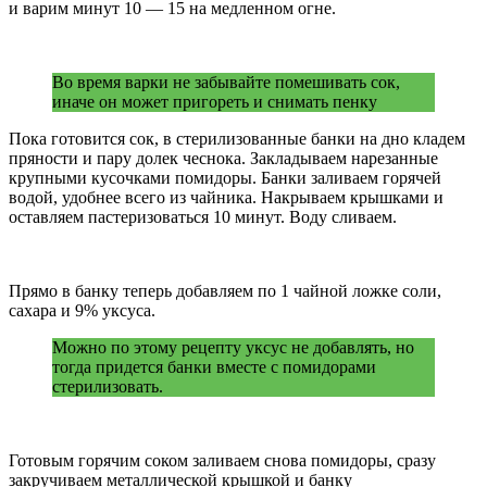
и варим минут 10 — 15 на медленном огне.
Во время варки не забывайте помешивать сок,
иначе он может пригореть и снимать пенку
Пока готовится сок, в стерилизованные банки на дно кладем
пряности и пару долек чеснока. Закладываем нарезанные
крупными кусочками помидоры. Банки заливаем горячей
водой, удобнее всего из чайника. Накрываем крышками и
оставляем пастеризоваться 10 минут. Воду сливаем.
Прямо в банку теперь добавляем по 1 чайной ложке соли,
сахара и 9% уксуса.
Можно по этому рецепту уксус не добавлять, но
тогда придется банки вместе с помидорами
стерилизовать.
Готовым горячим соком заливаем снова помидоры, сразу
закручиваем металлической крышкой и банку