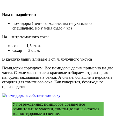
Нам понадобится:
помидоры (точного количества не указываю
специально, но у меня было 4 кг)
На 1 литр томатного сока:
соль — 1,5 ст. л.
сахар — 3 ст. л.
В каждую банку вливаем 1 ст. л. яблочного уксуса
Помидорки сортируем. Все помидоры делим примерно на две
части. Самые маленькие и красивые отбираем отдельно, их
мы будем закладывать в банки. А битые, большие и неровные
сгодятся для томатного сока. Как говорится, безотходное
производство.
У поврежденных помидоров срезаем все
сомнительные участки, томаты должны остаться
только здоровые и свежие.