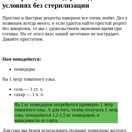
условиях без стерилизации
Простые и быстрые рецепты наверное все очень любят. Дел у
хозяюшек всегда много, и если удается найти простой рецепт
без заморочек, то мы с удовольствием экономим время при
готовке. Но от этого вкус нашей заготовки не пострадает.
Давайте приступим.
Нам понадобится:
помидоры
На 1 литр томатного сока:
соль — 1 ст. л.
сахар — 1 ч. л.
На 2 кг помидоров потребуется примерно 1 литр
томатного сока. А для того, чтобы получить 1 литр
сока, понадобится 1,2-1,5 кг помидоров, в
зависимости от сорта.
Для сока мы будем использовать большие помидоры желтого