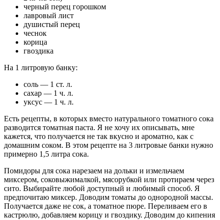
черный перец горошком
лавровый лист
душистый перец
чеснок
корица
гвоздика
На 1 литровую банку:
соль — 1 ст. л.
сахар — 1 ч. л.
уксус — 1 ч. л.
Есть рецепты, в которых вместо натурального томатного сока
разводится томатная паста. Я не хочу их описывать, мне
кажется, что получается не так вкусно и ароматно, как с
домашним соком. В этом рецепте на 3 литровые банки нужно
примерно 1,5 литра сока.
Помидоры для сока нарезаем на дольки и измельчаем
миксером, соковыжималкой, мясорубкой или протираем через
сито. Выбирайте любой доступный и любимый способ. Я
предпочитаю миксер. Доводим томаты до однородной массы.
Получается даже не сок, а томатное пюре. Переливаем его в
кастрюлю, добавляем корицу и гвоздику. Доводим до кипения