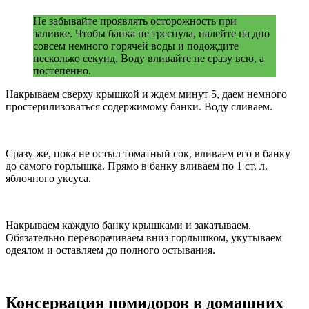
Не забывайте проявлять осторожность при
заливке. Чтобы банка не треснула, налейте на дно
совсем немного горячей воды и подождите
несколько секунд. Воду вливайте не сразу всю, а
постепенно.
Накрываем сверху крышкой и ждем минут 5, даем немного
простерилизоваться содержимому банки. Воду сливаем.
Сразу же, пока не остыл томатный сок, вливаем его в банку
до самого горлышка. Прямо в банку вливаем по 1 ст. л.
яблочного уксуса.
Накрываем каждую банку крышками и закатываем.
Обязательно переворачиваем вниз горлышком, укутываем
одеялом и оставляем до полного остывания.
Консервация помидоров в домашних