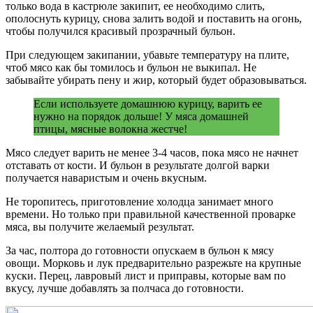
только вода в кастрюле закипит, ее необходимо слить,
ополоснуть курицу, снова залить водой и поставить на огонь,
чтобы получился красивый прозрачный бульон.
При следующем закипании, убавьте температуру на плите,
чтоб мясо как бы томилось и бульон не выкипал. Не
забывайте убирать пену и жир, который будет образовываться.
Если используете домашнюю курицу, варить ее
нужно на порядок дольше! У мяса домашней
птицы, мясные волокна жестче!
Мясо следует варить не менее 3-4 часов, пока мясо не начнет
отставать от кости. И бульон в результате долгой варки
получается наваристым и очень вкусным.
Не торопитесь, приготовление холодца занимает много
времени. Но только при правильной качественной проварке
мяса, вы получите желаемый результат.
За час, полтора до готовности опускаем в бульон к мясу
овощи. Морковь и лук предварительно разрежьте на крупные
куски. Перец, лавровый лист и приправы, которые вам по
вкусу, лучше добавлять за полчаса до готовности.