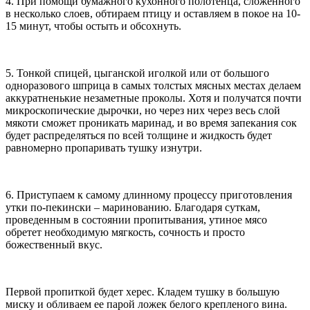
4. При помощи бумажного кухонного полотенца, сложенного
в несколько слоев, обтираем птицу и оставляем в покое на 10-
15 минут, чтобы остыть и обсохнуть.
5. Тонкой спицей, цыганской иголкой или от большого
одноразового шприца в самых толстых мясных местах делаем
аккуратненькие незаметные проколы. Хотя и получатся почти
микроскопические дырочки, но через них через весь слой
мякоти сможет проникать маринад, и во время запекания сок
будет распределяться по всей толщине и жидкость будет
равномерно пропаривать тушку изнутри.
6. Приступаем к самому длинному процессу приготовления
утки по-пекински – маринованию. Благодаря суткам,
проведенным в состоянии пропитывания, утиное мясо
обретет необходимую мягкость, сочность и просто
божественный вкус.
Первой пропиткой будет херес. Кладем тушку в большую
миску и обливаем ее парой ложек белого крепленого вина.