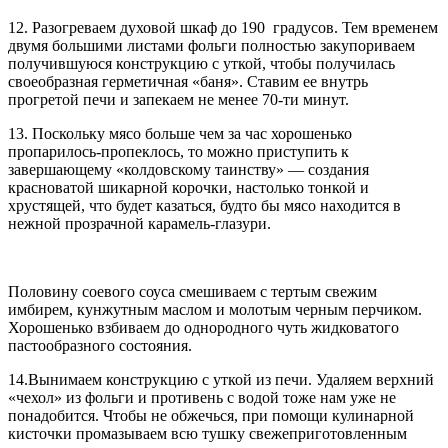
12. Разогреваем духовой шкаф до 190 градусов. Тем временем
двумя большими листами фольги полностью закупориваем
получившуюся конструкцию с уткой, чтобы получилась
своеобразная герметичная «баня». Ставим ее внутрь
прогретой печи и запекаем не менее 70-ти минут.
13. Поскольку мясо больше чем за час хорошенько
пропарилось-пропеклось, то можно приступить к
завершающему «колдовскому таинству» — создания
красноватой шикарной корочки, настолько тонкой и
хрустящей, что будет казаться, будто бы мясо находится в
нежной прозрачной карамель-глазури.
Половину соевого соуса смешиваем с тертым свежим
имбирем, кунжутным маслом и молотым черным перчиком.
Хорошенько взбиваем до однородного чуть жидковатого
пастообразного состояния.
14.Вынимаем конструкцию с уткой из печи. Удаляем верхний
«чехол» из фольги и противень с водой тоже нам уже не
понадобится. Чтобы не обжечься, при помощи кулинарной
кисточки промазываем всю тушку свежеприготовленным