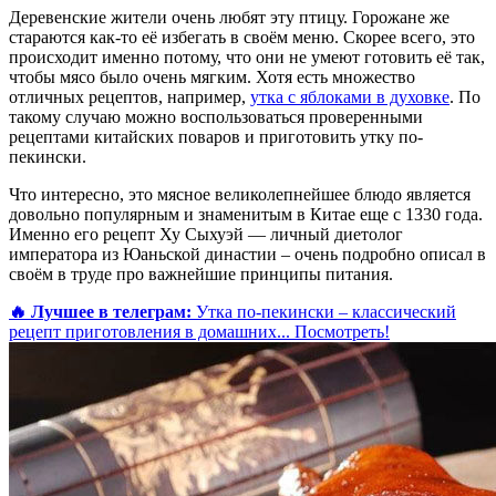
Деревенские жители очень любят эту птицу. Горожане же
стараются как-то её избегать в своём меню. Скорее всего, это
происходит именно потому, что они не умеют готовить её так,
чтобы мясо было очень мягким. Хотя есть множество
отличных рецептов, например,
утка с яблоками в духовке
. По
такому случаю можно воспользоваться проверенными
рецептами китайских поваров и приготовить утку по-
пекински.
Что интересно, это мясное великолепнейшее блюдо является
довольно популярным и знаменитым в Китае еще с 1330 года.
Именно его рецепт Ху Сыхуэй — личный диетолог
императора из Юаньской династии – очень подробно описал в
своём в труде про важнейшие принципы питания.
🔥 Лучшее в телеграм:
Утка по-пекински – классический
рецепт приготовления в домашних...
Посмотреть!