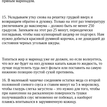
пряным маринадом.
15. Укладываем утку снова на решетку грудкой вверх и
возвращаем обратно в духовку. Только на этот раз температуру
увеличиваем до максимума – должно быть не менее 250
градусов. Запекаем на этот раз 25 минут, периодически
поглядывая, чтобы наш кулинарный шедевр не подгорел. Нам
нужно добиться красивой румяной корочки, а не дошедшей до
состояния черных угольков шкуры.
Топиться жир и маринад уже не должен, но если волнуетесь,
что все же будет на низ духовки капать какая-то жидкость, то
лучше подстелить туда лист фольги или поставить на самую
нижнюю позицию пустой сухой противень.
16. В маленькой чашечке соединяем остатки меда со второй
половиной соевого соуса и ставим минут на 5 в морозилку,
чтобы глазурь слегка загустела – это нужно для того, чтобы
при нанесении на раскаленную поверхность тушки
получившийся соус мгновенно не побежал, а наоборот
плавясь впитывался в зарумяненную кожицу.