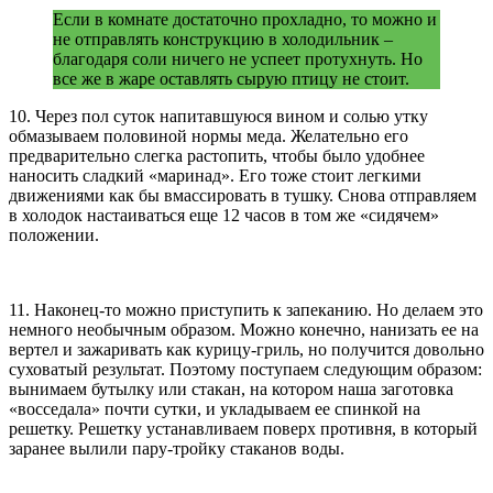
Если в комнате достаточно прохладно, то можно и
не отправлять конструкцию в холодильник –
благодаря соли ничего не успеет протухнуть. Но
все же в жаре оставлять сырую птицу не стоит.
10. Через пол суток напитавшуюся вином и солью утку
обмазываем половиной нормы меда. Желательно его
предварительно слегка растопить, чтобы было удобнее
наносить сладкий «маринад». Его тоже стоит легкими
движениями как бы вмассировать в тушку. Снова отправляем
в холодок настаиваться еще 12 часов в том же «сидячем»
положении.
11. Наконец-то можно приступить к запеканию. Но делаем это
немного необычным образом. Можно конечно, нанизать ее на
вертел и зажаривать как курицу-гриль, но получится довольно
суховатый результат. Поэтому поступаем следующим образом:
вынимаем бутылку или стакан, на котором наша заготовка
«восседала» почти сутки, и укладываем ее спинкой на
решетку. Решетку устанавливаем поверх противня, в который
заранее вылили пару-тройку стаканов воды.