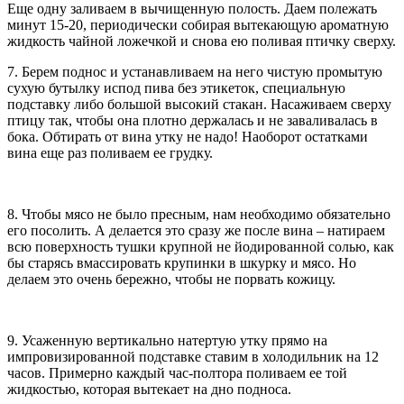
Еще одну заливаем в вычищенную полость. Даем полежать
минут 15-20, периодически собирая вытекающую ароматную
жидкость чайной ложечкой и снова ею поливая птичку сверху.
7. Берем поднос и устанавливаем на него чистую промытую
сухую бутылку испод пива без этикеток, специальную
подставку либо большой высокий стакан. Насаживаем сверху
птицу так, чтобы она плотно держалась и не заваливалась в
бока. Обтирать от вина утку не надо! Наоборот остатками
вина еще раз поливаем ее грудку.
8. Чтобы мясо не было пресным, нам необходимо обязательно
его посолить. А делается это сразу же после вина – натираем
всю поверхность тушки крупной не йодированной солью, как
бы старясь вмассировать крупинки в шкурку и мясо. Но
делаем это очень бережно, чтобы не порвать кожицу.
9. Усаженную вертикально натертую утку прямо на
импровизированной подставке ставим в холодильник на 12
часов. Примерно каждый час-полтора поливаем ее той
жидкостью, которая вытекает на дно подноса.