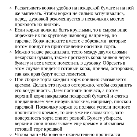
Раскатывать коржи удобно на пекарской бумаге и на ней
же выпекать. Чтобы коржи не сильно вспучивались,
перед духовкой рекомендуется в нескольких местах
проколоть их вилкой.
Если коржи должны быть круглыми, то в сыром виде
обрежьте их по круглому шаблону, например, по
тарелке. Корж испеките вместе с обрезками, которые
потом пойдут на приготовление обсыпки торта.
Можно также раскатывать тесто между двумя слоями
пекарской бумаги, также проткнуть корж вилкой через
бумагу и все вместе поместить в духовку. Обрезать в
этом случае придется готовый корж, причем, осторожно,
так как края будут легко ломаться.
При сборке торта каждый корж обильно смазывается
кремом. Делать это нужно осторожно, чтобы сохранить
его воздушность. Даем постоять полчаса, а потом
верхний корж накрываем пекарской бумагой и слегка
придавливаем чем-нибудь плоским, например, плоской
тарелкой. Поскольку коржи за полчаса успели немного
пропитаться кремом, то они уже не сломаются, зато
поверхность торта станет ровной. Бумагу убираем,
верхний слой подмазываем ещё кремом и обсыпаем
готовый торт крошкой.
Чтобы наш «Наполеон» окончательно пропитался