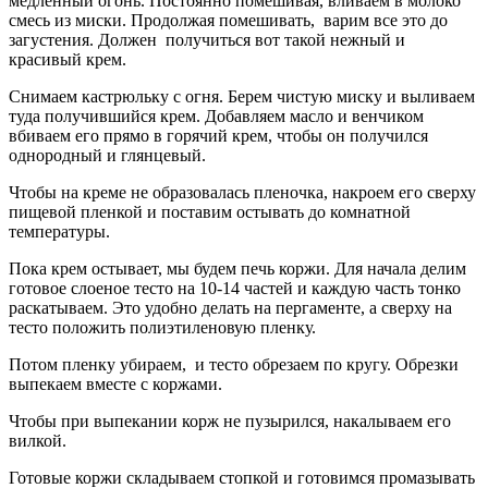
медленный огонь. Постоянно помешивая, вливаем в молоко
смесь из миски. Продолжая помешивать, варим все это до
загустения. Должен получиться вот такой нежный и
красивый крем.
Снимаем кастрюльку с огня. Берем чистую миску и выливаем
туда получившийся крем. Добавляем масло и венчиком
вбиваем его прямо в горячий крем, чтобы он получился
однородный и глянцевый.
Чтобы на креме не образовалась пленочка, накроем его сверху
пищевой пленкой и поставим остывать до комнатной
температуры.
Пока крем остывает, мы будем печь коржи. Для начала делим
готовое слоеное тесто на 10-14 частей и каждую часть тонко
раскатываем. Это удобно делать на пергаменте, а сверху на
тесто положить полиэтиленовую пленку.
Потом пленку убираем, и тесто обрезаем по кругу. Обрезки
выпекаем вместе с коржами.
Чтобы при выпекании корж не пузырился, накалываем его
вилкой.
Готовые коржи складываем стопкой и готовимся промазывать