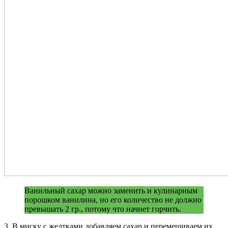
Ванильный сахар можно заменить и кулинарным
порошком ванилина, но его количество не должно
превышать 2 гр., потому что начнет горчить.
3. В миску с желтками добавляем сахар и перемешиваем их