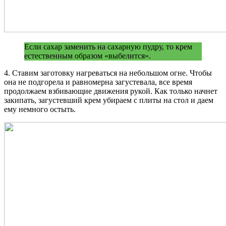
Если сахар заменить на сахарную пудру, то крем
естественным образом «выбелится».
4. Ставим заготовку нагреваться на небольшом огне. Чтобы
она не подгорела и равномерна загустевала, все время
продолжаем взбивающие движения рукой. Как только начнет
закипать, загустевший крем убираем с плиты на стол и даем
ему немного остыть.