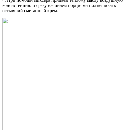
4. При помощи миксера придаем теплому маслу воздушную
консистенцию и сразу начинаем порциями подмешивать
остывший сметанный крем.