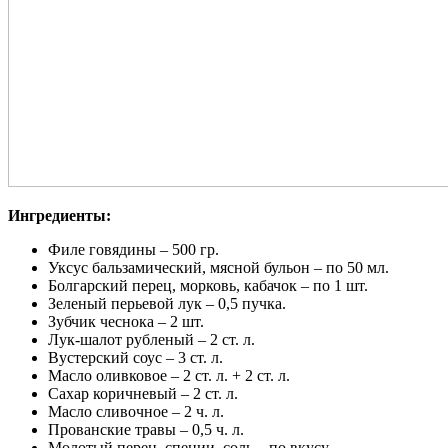
Ингредиенты:
Филе говядины – 500 гр.
Уксус бальзамический, мясной бульон – по 50 мл.
Болгарский перец, морковь, кабачок – по 1 шт.
Зеленый перьевой лук – 0,5 пучка.
Зубчик чеснока – 2 шт.
Лук-шалот рубленый – 2 ст. л.
Вустерский соус – 3 ст. л.
Масло оливковое – 2 ст. л. + 2 ст. л.
Сахар коричневый – 2 ст. л.
Масло сливочное – 2 ч. л.
Прованские травы – 0,5 ч. л.
Молотый перец, специи, соль – по вкусу.