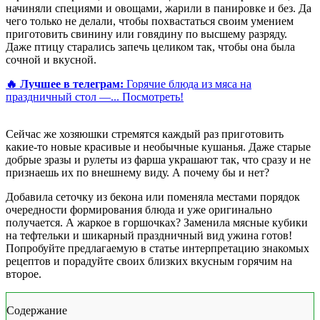
начиняли специями и овощами, жарили в панировке и без. Да
чего только не делали, чтобы похвастаться своим умением
приготовить свинину или говядину по высшему разряду.
Даже птицу старались запечь целиком так, чтобы она была
сочной и вкусной.
🔥 Лучшее в телеграм:
Горячие блюда из мяса на
праздничный стол —...
Посмотреть!
Сейчас же хозяюшки стремятся каждый раз приготовить
какие-то новые красивые и необычные кушанья. Даже старые
добрые зразы и рулеты из фарша украшают так, что сразу и не
признаешь их по внешнему виду. А почему бы и нет?
Добавила сеточку из бекона или поменяла местами порядок
очередности формирования блюда и уже оригинально
получается. А жаркое в горшочках? Заменила мясные кубики
на тефтельки и шикарный праздничный вид ужина готов!
Попробуйте предлагаемую в статье интерпретацию знакомых
рецептов и порадуйте своих близких вкусным горячим на
второе.
Содержание