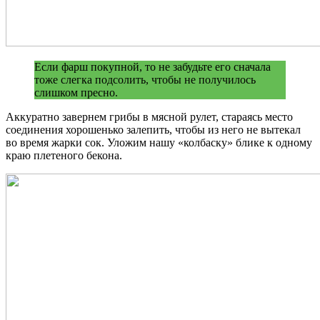
Если фарш покупной, то не забудьте его сначала
тоже слегка подсолить, чтобы не получилось
слишком пресно.
Аккуратно завернем грибы в мясной рулет, стараясь место
соединения хорошенько залепить, чтобы из него не вытекал
во время жарки сок. Уложим нашу «колбаску» блике к одному
краю плетеного бекона.